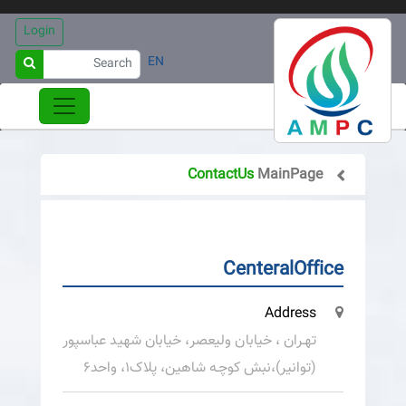
Login
EN
ContactUs
MainPage
CenteralOffice
Address
تهـران ، خیابان ولیعصر، خیابان شهید عباسپور
(توانیر)،نبش کوچـه شاهین، پلاک1، واحد6