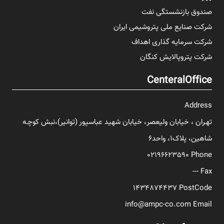
صندوق بازنشستگی نفت
شرکت صنایع ملی پتروشیمی ایران
شرکت سرمایه گذاری اهداف
شرکت پتروپالایش کنگان
CenteralOffice
Address
تهـران ، خیابان ولیعصر، خیابان شهید عباسپور (توانیر)،نبش کوچـه
شاهین، پلاک1، واحد6
02196623590
Phone
---
Fax
1434874437
PostCode
info@ampc-co.com
Email