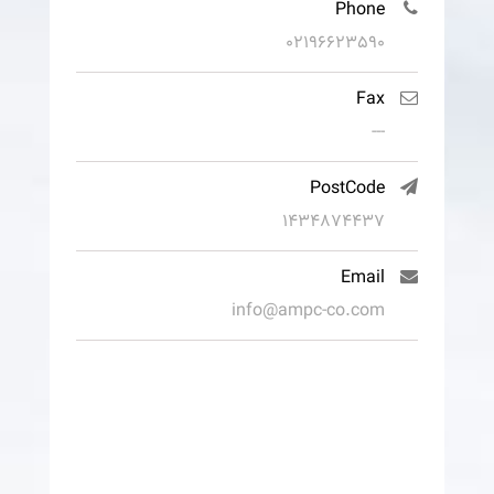
Phone
02196623590
Fax
---
PostCode
1434874437
Email
info@ampc-co.com